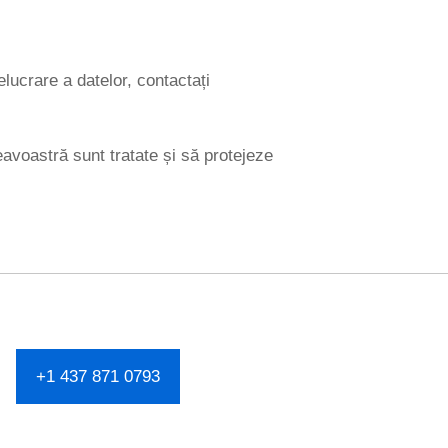
elucrare a datelor, contactați
avoastră sunt tratate și să protejeze
+1 437 871 0793