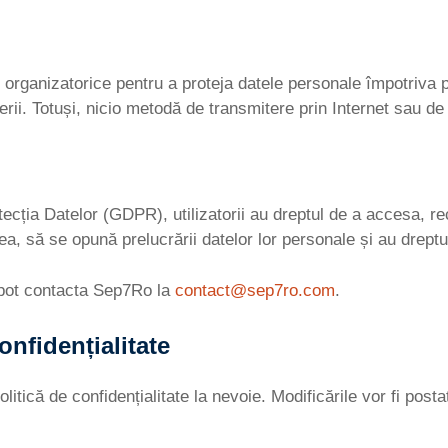
rganizatorice pentru a proteja datele personale împotriva pier
ugerii. Totuși, nicio metodă de transmitere prin Internet sau 
ția Datelor (GDPR), utilizatorii au dreptul de a accesa, rect
a, să se opună prelucrării datelor lor personale și au dreptul 
i pot contacta Sep7Ro la
contact@sep7ro.com
.
Confidențialitate
ică de confidențialitate la nevoie. Modificările vor fi postat