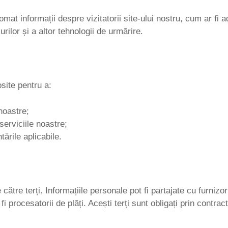
mat informații despre vizitatorii site-ului nostru, cum ar fi ad
urilor și a altor tehnologii de urmărire.
osite pentru a:
noastre;
serviciile noastre;
ările aplicabile.
ătre terți. Informațiile personale pot fi partajate cu furnizor
fi procesatorii de plăți. Acești terți sunt obligați prin contra