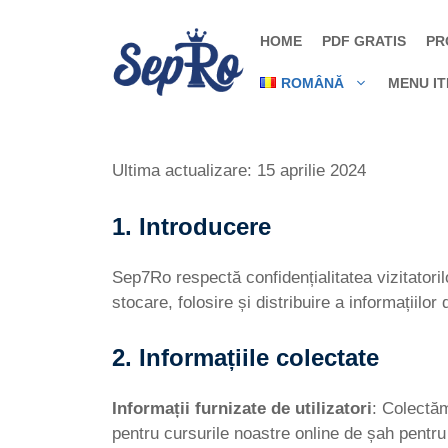
Sari
la
HOME
PDF GRATIS
PR
conținut
ROMÂNĂ
MENU I
Ultima actualizare: 15 aprilie 2024
1. Introducere
Sep7Ro respectă confidențialitatea vizitatorilor
stocare, folosire și distribuire a informațiilor
2. Informațiile colectate
Informații furnizate de utilizatori
: Colectăm
pentru cursurile noastre online de șah pentru 