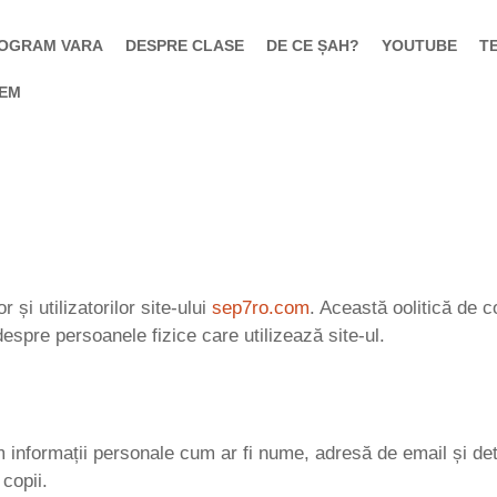
OGRAM VARA
DESPRE CLASE
DE CE ȘAH?
YOUTUBE
T
TEM
 și utilizatorilor site-ului
sep7ro.com
. Această oolitică de c
 despre persoanele fizice care utilizează site-ul.
 informații personale cum ar fi nume, adresă de email și detal
copii.