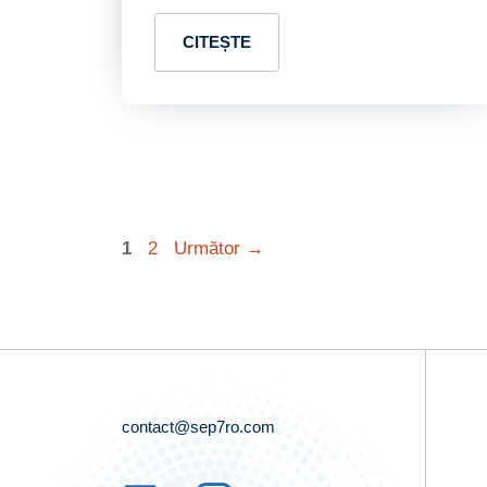
CITEȘTE
Pagina
Pagina
1
2
Următor
→
contact@sep7ro.com