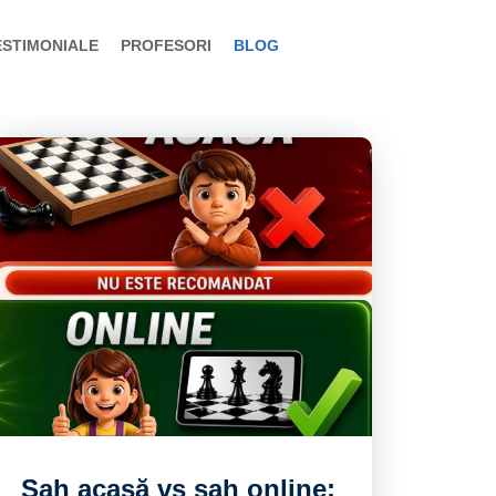
ESTIMONIALE
PROFESORI
BLOG
Șah acasă vs șah online: