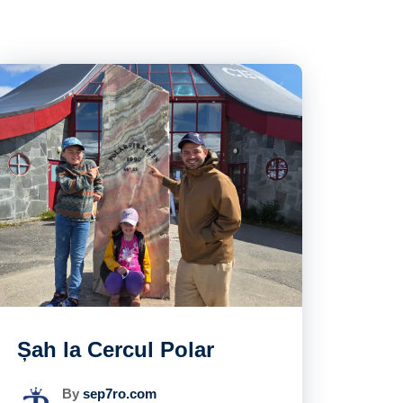
Șah la Cercul Polar
By
sep7ro.com