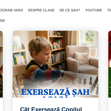
OGRAM VARA
DESPRE CLASE
DE CE ȘAH?
YOUTUBE
T
TEM
Cât Exersează Copilul