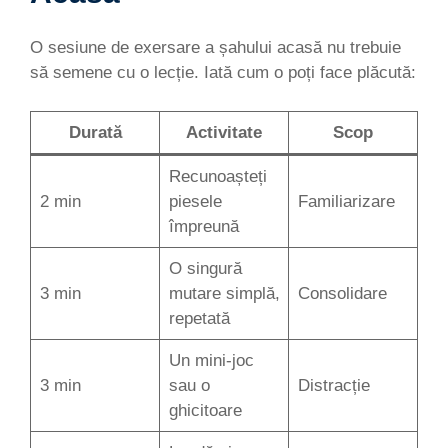
O sesiune de exersare a șahului acasă nu trebuie
să semene cu o lecție. Iată cum o poți face plăcută:
Durată
Activitate
Scop
Recunoașteți
2 min
piesele
Familiarizare
împreună
O singură
3 min
mutare simplă,
Consolidare
repetată
Un mini-joc
3 min
sau o
Distracție
ghicitoare