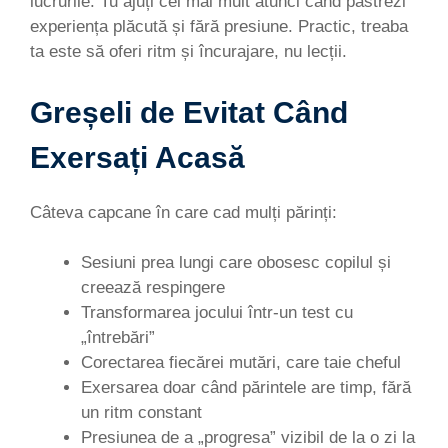
lucrurile. Tu ajuți cel mai mult atunci când păstrezi
experiența plăcută și fără presiune. Practic, treaba
ta este să oferi ritm și încurajare, nu lecții.
Greșeli de Evitat Când
Exersați Acasă
Câteva capcane în care cad mulți părinți:
Sesiuni prea lungi care obosesc copilul și
creează respingere
Transformarea jocului într-un test cu
„întrebări”
Corectarea fiecărei mutări, care taie cheful
Exersarea doar când părintele are timp, fără
un ritm constant
Presiunea de a „progresa” vizibil de la o zi la